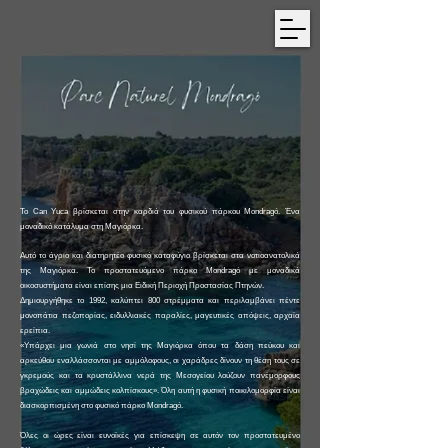
Το Can Yuca βρίσκεται στην καρδιά του φυσικού πάρκου Mondragó. Ένα
μοναδικό κατάλυμα στη Μαγιόρκα.
Αυτό το άγριο και διατηρητέο φυσικό καταφύγιο βρίσκεται στα νοτιοανατολικά
της Μαγιόρκα. Το προστατευόμενο πάρκο Mondragó με μοναδικά
οικοσυστήματα είναι επίσης μια Ειδική Περιοχή Προστασίας Πτηνών.
Δημιουργήθηκε το 1992, καλύπτει 800 στρέμματα και περιλαμβάνει πέντε
μονοπάτια πεζοπορίας, ειδυλλιακές παραλίες, μαγευτικές απόψεις, αρχαία
ερείπια.
«Υπάρχει μια γωνιά στο νησί της Μαγιόρκα όπου τα δάση πεύκου και
αρκεύθου εναλλάσσονται με αμμόλοφους, οι χαράδρες δίνουν τη θέση τους σε
γκρεμούς και τα κρυστάλλινα νερά της Μεσογείου λούζουν πανέμορφους
βραχώδεις και αμμώδεις κολπίσκους». Όλη αυτή η φυσική ποικιλομορφία είναι
διασκορπισμένη στο φυσικό πάρκο Mondragó.
Όλες οι ώρες είναι ευνοϊκές για επίσκεψη σε αυτόν τον προστατευμένο